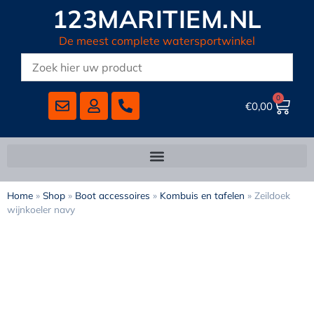
123MARITIEM.NL
De meest complete watersportwinkel
0
€
0,00
Home
»
Shop
»
Boot accessoires
»
Kombuis en tafelen
»
Zeildoek
wijnkoeler navy