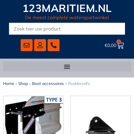
123MARITIEM.NL
De meest complete watersportwinkel
0
€
0,00
Home
»
Shop
»
Boot accessoires
»
Ruddersafe