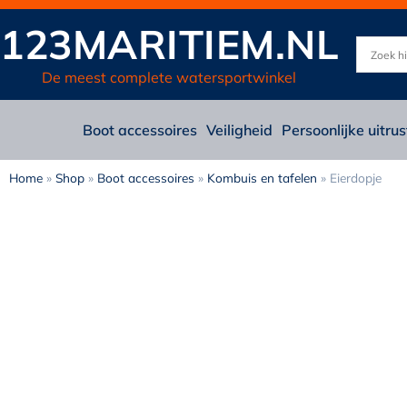
123MARITIEM.NL
De meest complete watersportwinkel
Boot accessoires
Veiligheid
Persoonlijke uitrus
Home
»
Shop
»
Boot accessoires
»
Kombuis en tafelen
»
Eierdopje