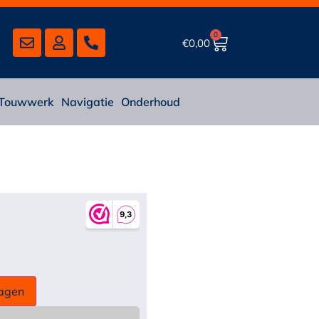
0
€
0,00
Touwwerk
Navigatie
Onderhoud
agen