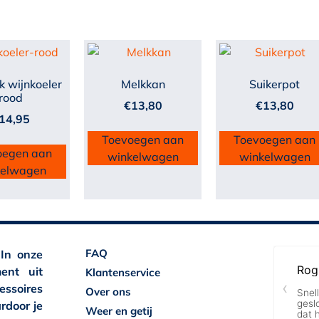
k wijnkoeler
Melkkan
Suikerpot
rood
€
13,80
€
13,80
14,95
Toevoegen aan
Toevoegen aan
oegen aan
winkelwagen
winkelwagen
kelwagen
FAQ
 In onze
ent uit
Klantenservice
essoires
Over ons
rdoor je
Weer en getij