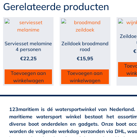
Gerelateerde producten
Zeildoe
Serviesset melamine
Zeildoek broodmand
4 personen
rood
€
€
22,25
€
15,95
Toev
Toevoegen aan
Toevoegen aan
win
winkelwagen
winkelwagen
123maritiem is dé watersportwinkel van Nederland.
maritieme watersport winkel bestaat het assortim
diverse boot onderdelen en gadgets. Onze boot acc
worden de volgende werkdag verzonden via DHL, waa