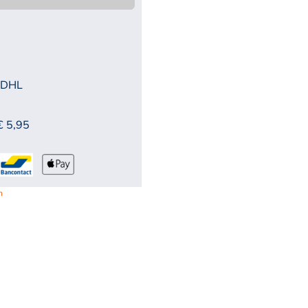
 DHL
€ 5,95
n