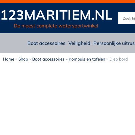
123MARITIEM.NL
De meest complete watersportwinkel
Boot accessoires
Veiligheid
Persoonlijke uitrus
Home
»
Shop
»
Boot accessoires
»
Kombuis en tafelen
»
Diep bord