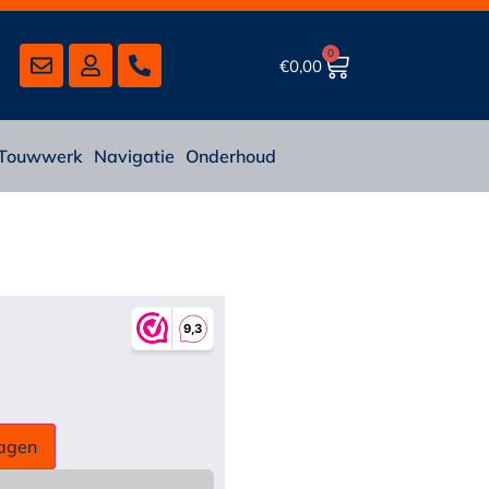
0
€
0,00
Touwwerk
Navigatie
Onderhoud
agen