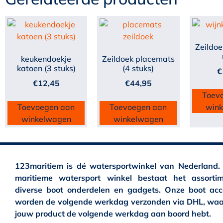
Zeildoe
keukendoekje
Zeildoek placemats
katoen (3 stuks)
(4 stuks)
€
€
12,45
€
44,95
Toev
Toevoegen aan
Toevoegen aan
win
winkelwagen
winkelwagen
123maritiem is dé watersportwinkel van Nederland.
maritieme watersport winkel bestaat het assortim
diverse boot onderdelen en gadgets. Onze boot acc
worden de volgende werkdag verzonden via DHL, waa
jouw product de volgende werkdag aan boord hebt.