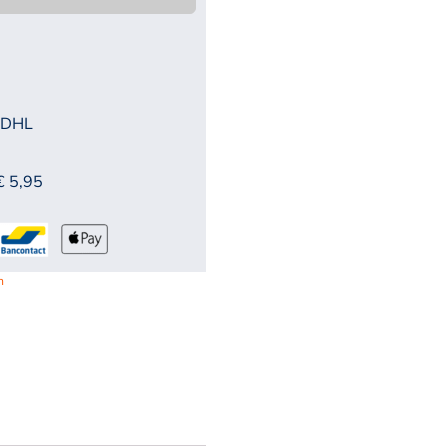
 DHL
€ 5,95
n