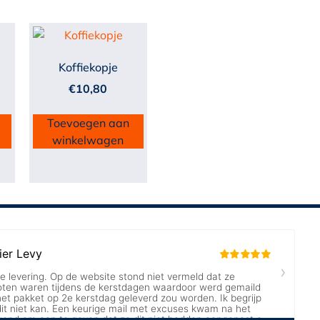
Koffiekopje
€
10,80
Toevoegen aan
winkelwagen