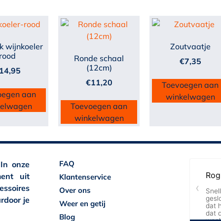
k wijnkoeler
Zoutvaatje
rood
Ronde schaal
€
7,35
(12cm)
14,95
€
11,20
Toevoegen aan
oegen aan
winkelwagen
kelwagen
Toevoegen aan
winkelwagen
FAQ
 In onze
ent uit
Klantenservice
essoires
Over ons
rdoor je
Weer en getij
Blog