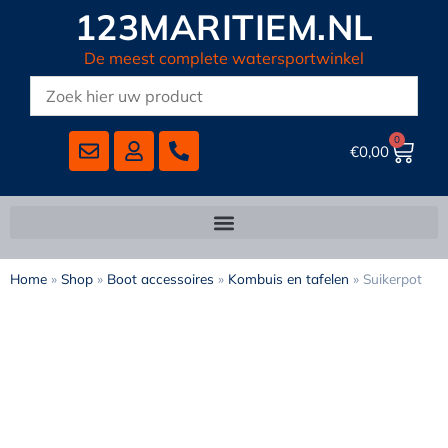
123MARITIEM.NL
De meest complete watersportwinkel
0
€
0,00
Home
»
Shop
»
Boot accessoires
»
Kombuis en tafelen
»
Suikerpot