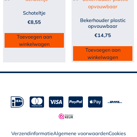
Schoteltje
Bekerhouder plastic
€
8,55
opvouwbaar
€
14,75
Toevoegen aan
winkelwagen
Toevoegen aan
winkelwagen
Verzendinformatie
Algemene voorwaarden
Cookies