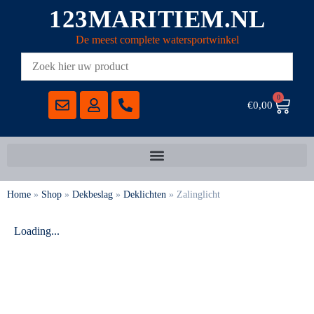
123MARITIEM.NL
De meest complete watersportwinkel
0
€
0,00
Home
»
Shop
»
Dekbeslag
»
Deklichten
»
Zalinglicht
Loading...