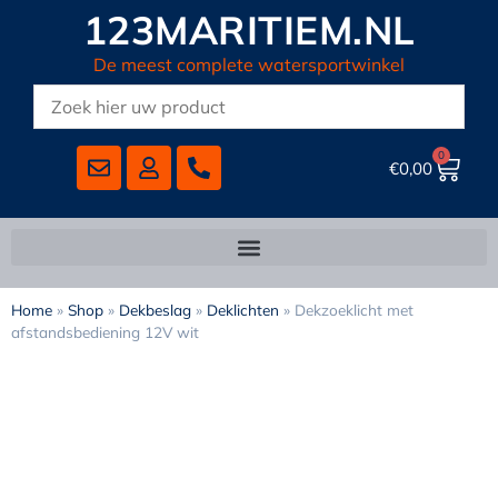
123MARITIEM.NL
De meest complete watersportwinkel
0
€
0,00
Home
»
Shop
»
Dekbeslag
»
Deklichten
»
Dekzoeklicht met
afstandsbediening 12V wit