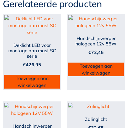
Gerelateerde producten
Handschijnwerper
halogeen 12v 55W
Deklicht LED voor
montage aan mast SC
€
72,45
serie
€
426,95
Toevoegen aan
winkelwagen
Toevoegen aan
winkelwagen
Zalinglicht
Handschijnwerper
€
32,65