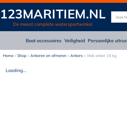
123MARITIEM.NL
De meest complete watersportwinkel
Boot accessoires
Veiligheid
Persoonlijke uitrus
Home
»
Shop
»
Ankeren en afmeren
»
Ankers
»
Vlak anker 15 kg
Loading...