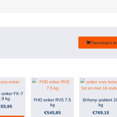
Toevoegen a
s anker FX-7
.9 kg
FHD anker RVS 7.5
Britany-pakket 2
kg
kg
255,95
€
545,85
€
769,15