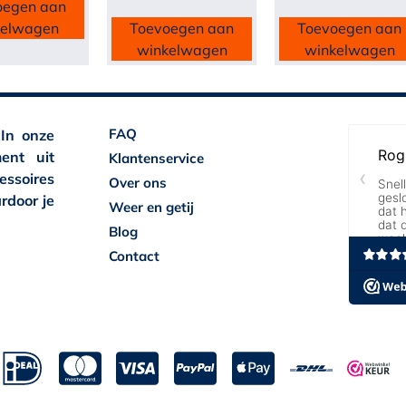
oegen aan
kelwagen
Toevoegen aan
Toevoegen aan
winkelwagen
winkelwagen
FAQ
 In onze
ent uit
Klantenservice
essoires
Over ons
rdoor je
Weer en getij
Blog
Contact