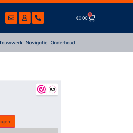
0
€
0,00
Touwwerk
Navigatie
Onderhoud
agen