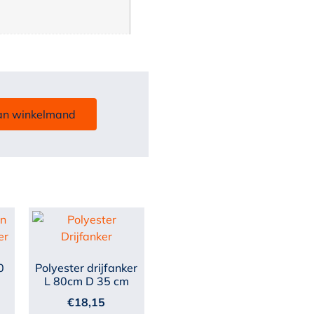
an winkelmand
0
Polyester drijfanker
L 80cm D 35 cm
€
18,15