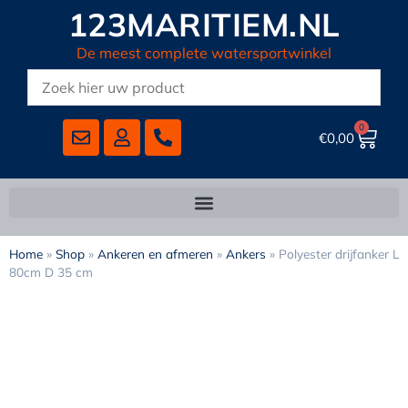
123MARITIEM.NL
De meest complete watersportwinkel
0
€
0,00
Home
»
Shop
»
Ankeren en afmeren
»
Ankers
»
Polyester drijfanker L
80cm D 35 cm