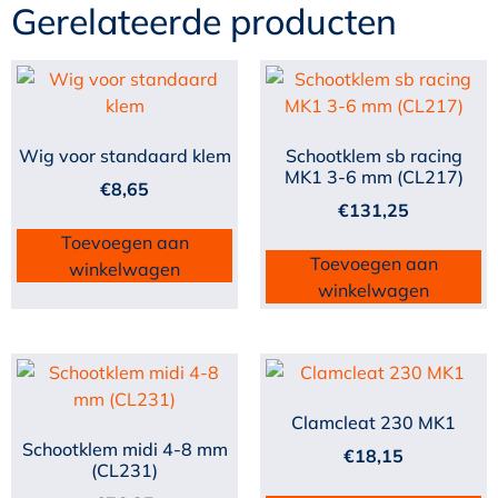
Gerelateerde producten
Wig voor standaard klem
Schootklem sb racing
MK1 3-6 mm (CL217)
€
8,65
€
131,25
Toevoegen aan
Toevoegen aan
winkelwagen
winkelwagen
Clamcleat 230 MK1
Schootklem midi 4-8 mm
€
18,15
(CL231)