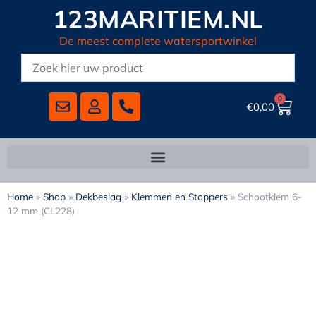
123MARITIEM.NL
De meest complete watersportwinkel
0
€
0,00
Home
»
Shop
»
Dekbeslag
»
Klemmen en Stoppers
»
Schootklem 6-
12 mm (CL228)