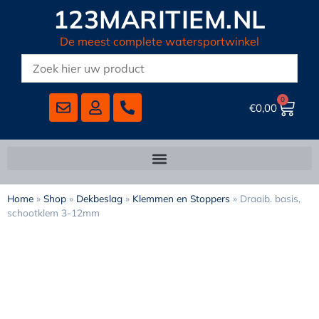
123MARITIEM.NL
De meest complete watersportwinkel
0
€
0,00
Home
»
Shop
»
Dekbeslag
»
Klemmen en Stoppers
»
Draaib. basis,
schootklem 3-12mm