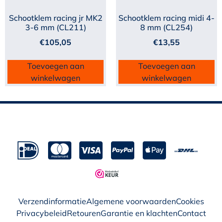
Schootklem racing jr MK2
Schootklem racing midi 4-
3-6 mm (CL211)
8 mm (CL254)
€
105,05
€
13,55
Toevoegen aan
Toevoegen aan
winkelwagen
winkelwagen
Verzendinformatie
Algemene voorwaarden
Cookies
Privacybeleid
Retouren
Garantie en klachten
Contact