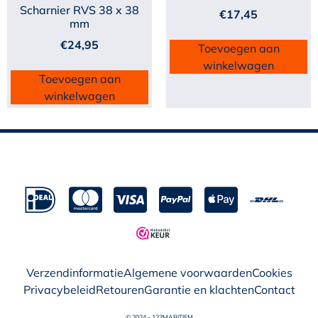
Scharnier RVS 38 x 38
€
17,45
mm
€
24,95
Toevoegen aan
winkelwagen
Toevoegen aan
winkelwagen
Verzendinformatie
Algemene voorwaarden
Cookies
Privacybeleid
Retouren
Garantie en klachten
Contact
© 2024 - 123MARITIEM