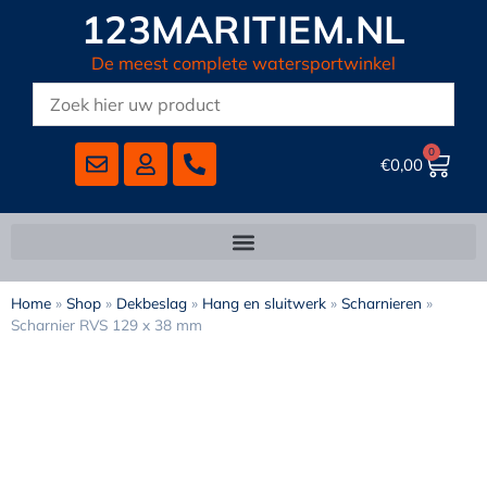
123MARITIEM.NL
De meest complete watersportwinkel
0
€
0,00
Home
»
Shop
»
Dekbeslag
»
Hang en sluitwerk
»
Scharnieren
»
Scharnier RVS 129 x 38 mm