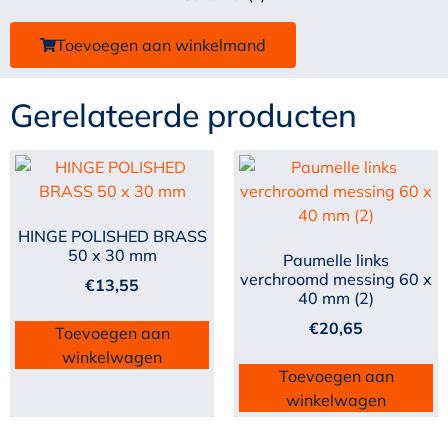
Toevoegen aan winkelmand
Gerelateerde producten
HINGE POLISHED BRASS
50 x 30 mm
Paumelle links
verchroomd messing 60 x
€
13,55
40 mm (2)
€
20,65
Toevoegen aan
winkelwagen
Toevoegen aan
winkelwagen