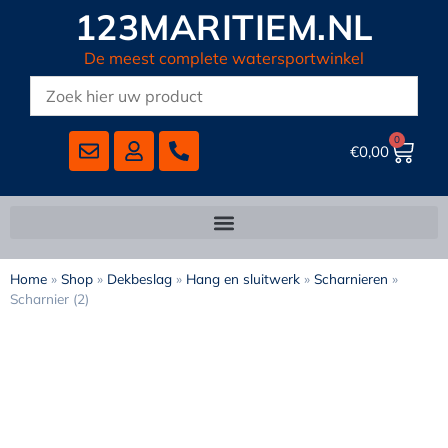
123MARITIEM.NL
De meest complete watersportwinkel
0
€
0,00
Home
»
Shop
»
Dekbeslag
»
Hang en sluitwerk
»
Scharnieren
»
Scharnier (2)