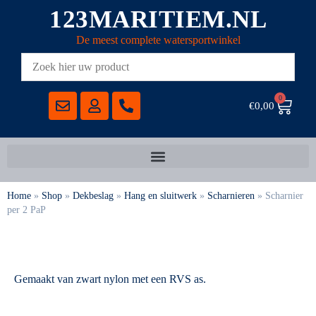
123MARITIEM.NL
De meest complete watersportwinkel
0
€
0,00
Home
»
Shop
»
Dekbeslag
»
Hang en sluitwerk
»
Scharnieren
»
Scharnier
per 2 PaP
Gemaakt van zwart nylon met een RVS as.