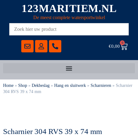
123MARITIEM.NL
De meest complete watersportwinkel
0
€
0,00
Home
»
Shop
»
Dekbeslag
»
Hang en sluitwerk
»
Scharnieren
»
Scharnier
304 RVS 39 x 74 mm
Scharnier 304 RVS 39 x 74 mm