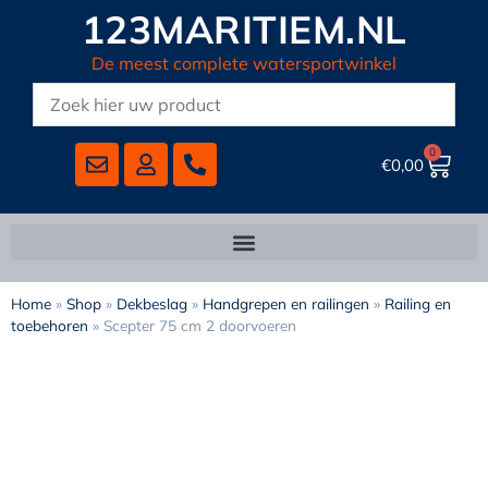
123MARITIEM.NL
De meest complete watersportwinkel
0
€
0,00
Home
»
Shop
»
Dekbeslag
»
Handgrepen en railingen
»
Railing en
toebehoren
»
Scepter 75 cm 2 doorvoeren