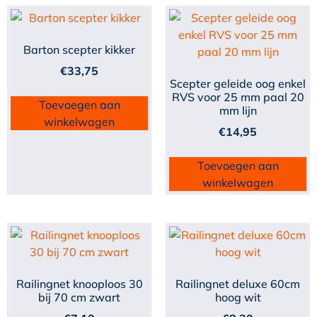
Barton scepter kikker
€
33,75
Scepter geleide oog enkel
RVS voor 25 mm paal 20
Toevoegen aan
mm lijn
winkelwagen
€
14,95
Toevoegen aan
winkelwagen
Railingnet knooploos 30
Railingnet deluxe 60cm
bij 70 cm zwart
hoog wit