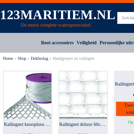
123MARITIEM.NL
De meest complete watersportwinkel
Boot accessoires
Veiligheid
Persoonlijke uitr
Home
»
Shop
»
Dekbeslag
»
Handgrepen en railingen
Toev
win
Op 
Railingnet knooploos 30 b...
Railingnet deluxe 60cm ho...