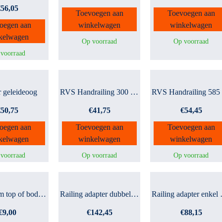
€
56,05
Toevoegen aan
Toevoegen aan
oegen aan
winkelwagen
winkelwagen
kelwagen
Op voorraad
Op voorraad
voorraad
r geleideoog
RVS Handrailing 300 mm
€
50,75
€
41,75
€
54,45
oegen aan
Toevoegen aan
Toevoegen aan
kelwagen
winkelwagen
winkelwagen
voorraad
Op voorraad
Op voorraad
Aluminium top of bodempla...
Railing adapter dubbel 22...
Railin
€
9,00
€
142,45
€
88,15