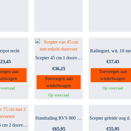
erpot recht
Railingnet, wit, 10 me
Scepter 45 cm 1 doorvoer
€
23,45
€
57,45
€
36,25
oegen aan
Toevoegen aan
kelwagen
Toevoegen aan
winkelwagen
winkelwagen
voorraad
Op voorraad
Op voorraad
Handrailing RVS 800 mm
Scepter g
Scepter 75 cm 2 doorvoere...
€
65,95
€
55,95