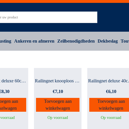
usting
Ankeren en afmeren
Zeilbenodigdheden
Dekbeslag
Tou
Railingnet deluxe 60cm ho...
Railingnet knooploos 30 b...
Railin
€
8,30
€
7,10
€
6,10
oegen aan
Toevoegen aan
Toevoegen aan
kelwagen
winkelwagen
winkelwagen
voorraad
Op voorraad
Op voorraad