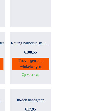
ter
Railing barbecue steun 25...
€
108,55
Toevoegen aan
winkelwagen
Op voorraad
eleide oog dubbe...
In-dek handgreep
€
17,95