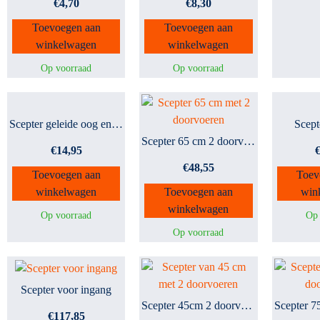
€
4,70
€
8,30
Toevoegen aan
Toevoegen aan
winkelwagen
winkelwagen
Op voorraad
Op voorraad
Scepter geleide oog enkel...
Scept
Scepter 65 cm 2 doorvoere...
€
14,95
€
48,55
Toevoegen aan
Toev
winkelwagen
Toevoegen aan
win
winkelwagen
Op voorraad
Op 
Op voorraad
Scepter voor ingang
Scepter 45cm 2 doorvoeren
€
117,85