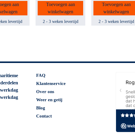
oegen aan
Toevoegen aan
Toevoegen aan
kelwagen
winkelwagen
winkelwagen
eken levertijd
2 - 3 weken levertijd
2 - 3 weken levertijd
maritieme
FAQ
nderdelen
Klantenservice
 werkdag
Over ons
 werkdag
Weer en getij
Blog
Contact