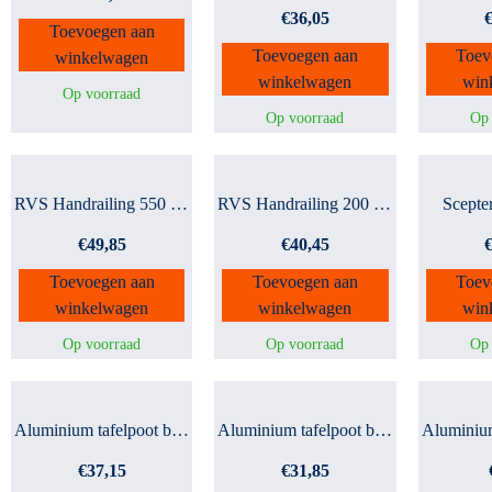
€
36,05
Toevoegen aan
Toevoegen aan
Toev
winkelwagen
winkelwagen
win
Op voorraad
Op voorraad
Op 
RVS Handrailing 550 mm
RVS Handrailing 200 mm
Scepte
€
49,85
€
40,45
Toevoegen aan
Toevoegen aan
Toev
winkelwagen
winkelwagen
win
Op voorraad
Op voorraad
Op 
Aluminium tafelpoot buis...
Aluminium tafelpoot buis...
€
37,15
€
31,85