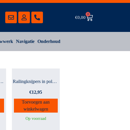
0
€
0,00
wwerk
Navigatie
Onderhoud
gnet deluxe 40cm ho...
Railingknijpers in polyba...
€
12,95
Toevoegen aan
winkelwagen
Op voorraad