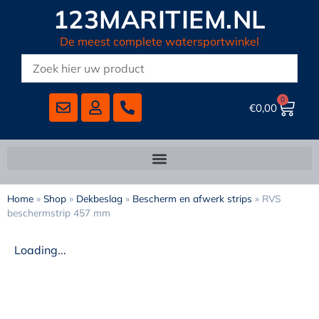
123MARITIEM.NL
De meest complete watersportwinkel
0
€
0,00
Home
»
Shop
»
Dekbeslag
»
Bescherm en afwerk strips
»
RVS
beschermstrip 457 mm
Loading...