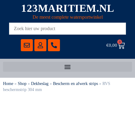
123MARITIEM.NL
De meest complete watersportwinkel
0
€
0,00
Home
»
Shop
»
Dekbeslag
»
Bescherm en afwerk strips
»
RVS
beschermstrip 304 mm