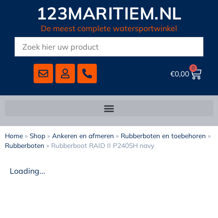
123MARITIEM.NL
De meest complete watersportwinkel
0
€
0,00
Home
»
Shop
»
Ankeren en afmeren
»
Rubberboten en toebehoren
»
Rubberboten
»
Rubberboot RAID II P240SH navy
Loading...