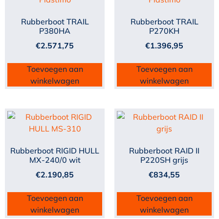
Rubberboot TRAIL
Rubberboot TRAIL
P380HA
P270KH
€
2.571,75
€
1.396,95
Toevoegen aan
Toevoegen aan
winkelwagen
winkelwagen
Rubberboot RIGID HULL
Rubberboot RAID II
MX-240/0 wit
P220SH grijs
€
2.190,85
€
834,55
Toevoegen aan
Toevoegen aan
winkelwagen
winkelwagen