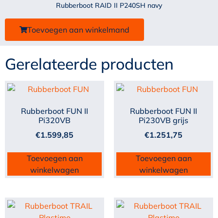
Rubberboot RAID II P240SH navy
Toevoegen aan winkelmand
Gerelateerde producten
Rubberboot FUN II
Rubberboot FUN II
Pi320VB
Pi230VB grijs
€
1.599,85
€
1.251,75
Toevoegen aan
Toevoegen aan
winkelwagen
winkelwagen