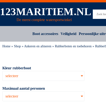
123MARITIEM.NL
De meest complete watersportwinkel
Boot accessoires
Veiligheid
Persoonlijke uitr
Home
»
Shop
»
Ankeren en afmeren
»
Rubberboten en toebehoren
»
Rubberb
Kleur rubberboot
selecteer
Maximaal aantal personen
selecteer