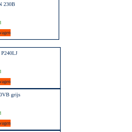
N 230B
d
wagen
 P240LJ
d
wagen
0VB grijs
d
wagen