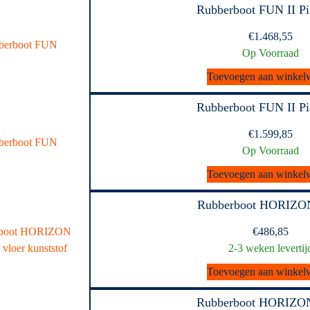
Rubberboot FUN II P
€
1.468,55
Op Voorraad
Toevoegen aan winkel
Rubberboot FUN II P
€
1.599,85
Op Voorraad
Toevoegen aan winkel
Rubberboot HORIZO
€
486,85
2-3 weken levertij
Toevoegen aan winkel
Rubberboot HORIZO