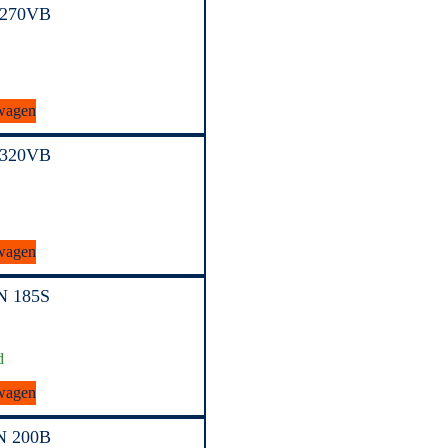
i270VB
wagen
i320VB
wagen
N 185S
d
wagen
N 200B