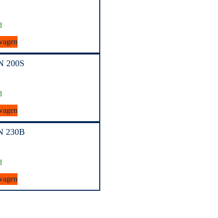
d
wagen
N 200S
d
wagen
N 230B
d
wagen