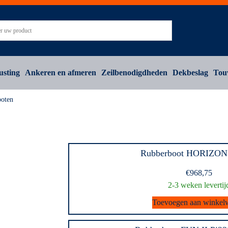
usting
Ankeren en afmeren
Zeilbenodigdheden
Dekbeslag
Tou
oten
Rubberboot HORIZON
€
968,75
2-3 weken levertij
Toevoegen aan winkel