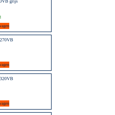
0VB grijs
d
wagen
i270VB
wagen
i320VB
wagen