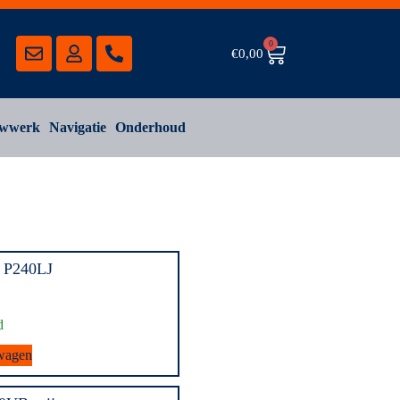
0
€
0,00
wwerk
Navigatie
Onderhoud
 P240LJ
d
wagen