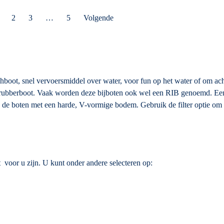
2
3
…
5
Volgende
hboot, snel vervoersmiddel over water, voor fun op het water of om ach
 rubberboot. Vaak worden deze bijboten ook wel een RIB genoemd. Een
jn de boten met een harde, V-vormige bodem. Gebruik de filter optie om
t voor u zijn. U kunt onder andere selecteren op: