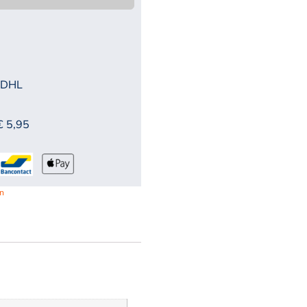
 DHL
€ 5,95
n