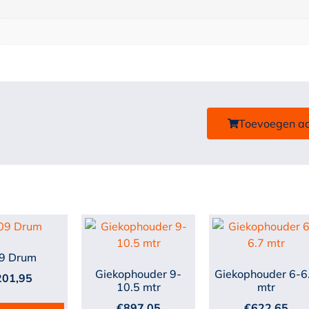
Toevoegen a
9 Drum
Giekophouder 9-
Giekophouder 6-6
201,95
10.5 mtr
mtr
€
897,05
€
622,65