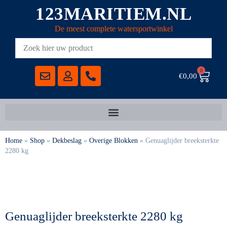
123MARITIEM.NL
De meest complete watersportwinkel
0
€
0,00
Home
»
Shop
»
Dekbeslag
»
Overige Blokken
»
Genuaglijder breeksterkte
2280 kg
Genuaglijder breeksterkte 2280 kg