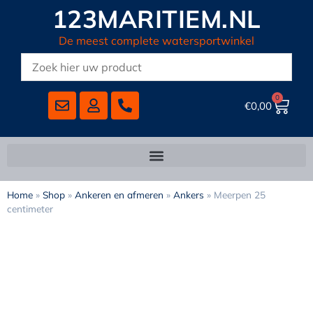
123MARITIEM.NL
De meest complete watersportwinkel
0
€
0,00
Home
»
Shop
»
Ankeren en afmeren
»
Ankers
»
Meerpen 25
centimeter