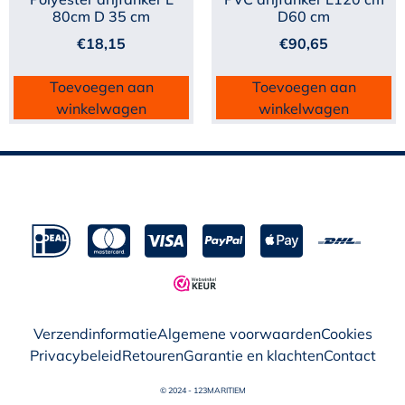
80cm D 35 cm
D60 cm
€
18,15
€
90,65
Toevoegen aan
Toevoegen aan
winkelwagen
winkelwagen
Verzendinformatie
Algemene voorwaarden
Cookies
Privacybeleid
Retouren
Garantie en klachten
Contact
© 2024 - 123MARITIEM