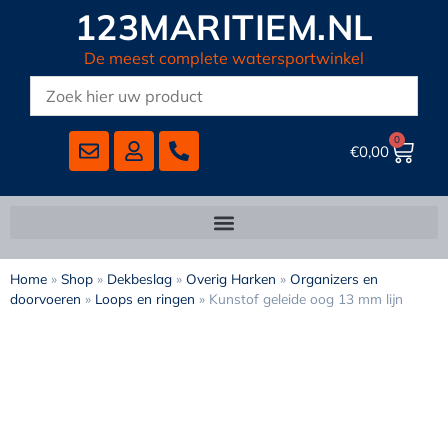
123MARITIEM.NL
De meest complete watersportwinkel
0
€
0,00
Home
»
Shop
»
Dekbeslag
»
Overig Harken
»
Organizers en
doorvoeren
»
Loops en ringen
»
Kunstof geleide oog 13 mm lijn