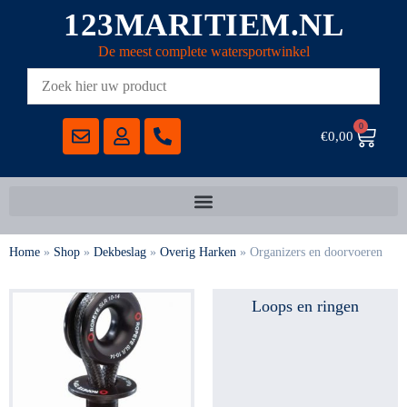
123MARITIEM.NL
De meest complete watersportwinkel
0
€
0,00
Home
»
Shop
»
Dekbeslag
»
Overig Harken
»
Organizers en doorvoeren
Loops en ringen