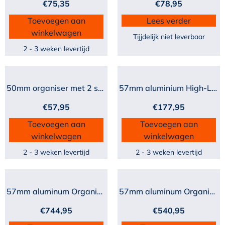
€
75,35
€
78,95
Toevoegen aan
Lees verder
winkelwagen
Tijjdelijk niet leverbaar
2 - 3 weken levertijd
50mm organiser met 2 schi...
57mm aluminium High-Load...
€
57,95
€
177,95
Toevoegen aan
Toevoegen aan
winkelwagen
winkelwagen
2 - 3 weken levertijd
2 - 3 weken levertijd
57mm aluminum Organiser m...
57mm aluminum Organiser m...
€
744,95
€
540,95