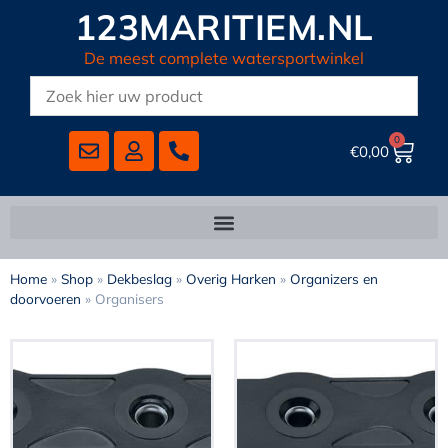
123MARITIEM.NL
De meest complete watersportwinkel
0
€
0,00
Home
»
Shop
»
Dekbeslag
»
Overig Harken
»
Organizers en
doorvoeren
»
Organisers