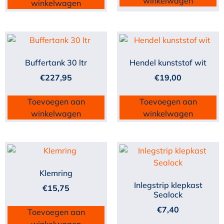
winkelwagen
winkelwagen
Buffertank 30 ltr
Hendel kunststof wit
€
227,95
€
19,00
Toevoegen aan
Toevoegen aan
winkelwagen
winkelwagen
Klemring
Inlegstrip klepkast
€
15,75
Sealock
€
7,40
Toevoegen aan