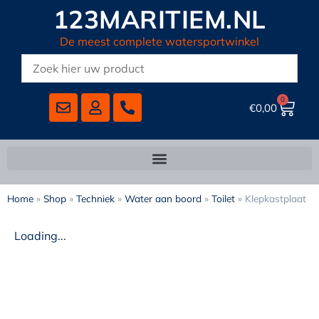
123MARITIEM.NL
De meest complete watersportwinkel
0
€
0,00
Home
»
Shop
»
Techniek
»
Water aan boord
»
Toilet
»
Klepkastplaat
Loading...