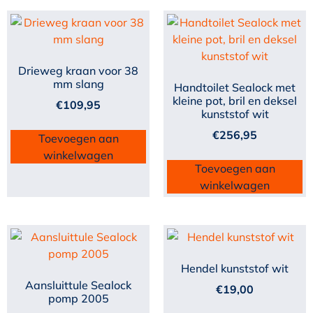
Drieweg kraan voor 38
mm slang
Handtoilet Sealock met
kleine pot, bril en deksel
€
109,95
kunststof wit
€
256,95
Toevoegen aan
winkelwagen
Toevoegen aan
winkelwagen
Hendel kunststof wit
Aansluittule Sealock
€
19,00
pomp 2005