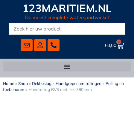
123MARITIEM.NL
De meest complete watersportwinkel
0
€
0,00
Home
»
Shop
»
Dekbeslag
»
Handgrepen en railingen
»
Railing en
toebehoren
»
Handrailing RVS met leer 380 mm