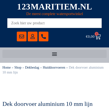
123MARITIEM.NL
De meest complete watersportwinkel
0
€
0,00
Home
»
Shop
»
Dekbeslag
»
Huiddoorvoeren
»
Dek doorvoer aluminium
10 mm lijn
Dek doorvoer aluminium 10 mm lijn