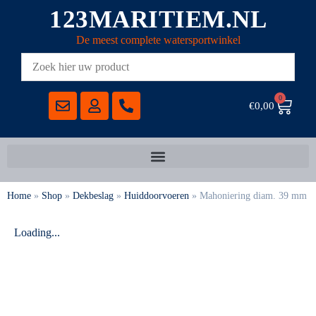
123MARITIEM.NL
De meest complete watersportwinkel
0
€
0,00
Home
»
Shop
»
Dekbeslag
»
Huiddoorvoeren
»
Mahoniering diam. 39 mm
Loading...