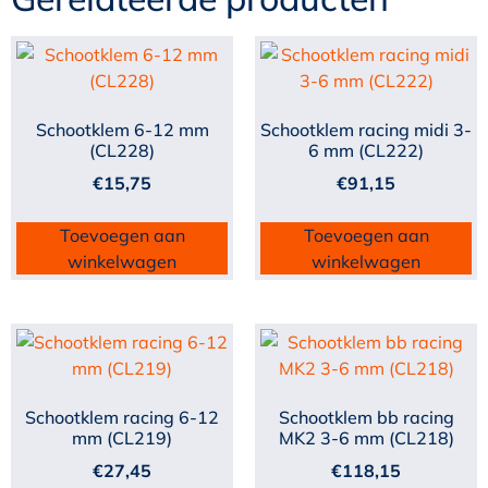
Schootklem 6-12 mm
Schootklem racing midi 3-
(CL228)
6 mm (CL222)
€
15,75
€
91,15
Toevoegen aan
Toevoegen aan
winkelwagen
winkelwagen
Schootklem racing 6-12
Schootklem bb racing
mm (CL219)
MK2 3-6 mm (CL218)
€
27,45
€
118,15