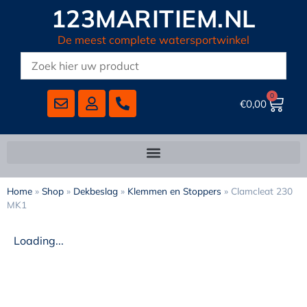
123MARITIEM.NL
De meest complete watersportwinkel
0
€
0,00
Home
»
Shop
»
Dekbeslag
»
Klemmen en Stoppers
»
Clamcleat 230
MK1
Loading...