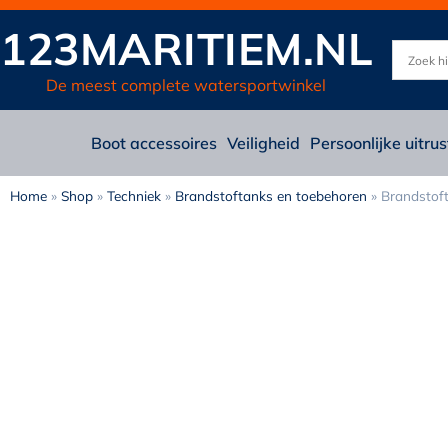
123MARITIEM.NL
De meest complete watersportwinkel
Boot accessoires
Veiligheid
Persoonlijke uitrus
Home
»
Shop
»
Techniek
»
Brandstoftanks en toebehoren
»
Brandstoft