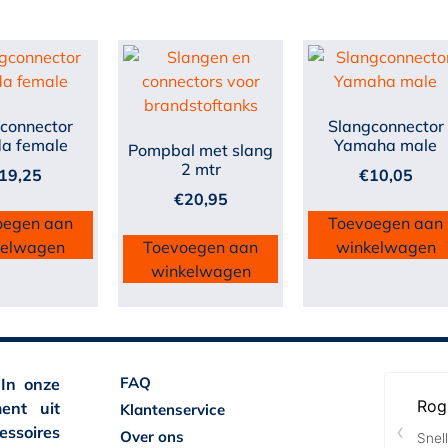
connector
Slangconnector
a female
Yamaha male
Pompbal met slang
2 mtr
19,25
€
10,05
€
20,95
oegen aan
Toevoegen aan
kelwagen
Toevoegen aan
winkelwagen
winkelwagen
FAQ
 In onze
ent uit
Klantenservice
essoires
Over ons