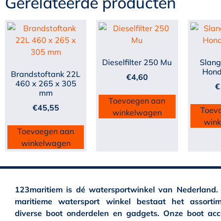
Gerelateerde producten
Dieselfilter 250 Mu
Slang
Hond
Brandstoftank 22L
€
4,60
460 x 265 x 305
€
mm
Toevoegen aan
€
45,55
Toev
winkelwagen
win
Toevoegen aan
winkelwagen
123maritiem is dé watersportwinkel van Nederland.
maritieme watersport winkel bestaat het assortim
diverse boot onderdelen en gadgets. Onze boot acc