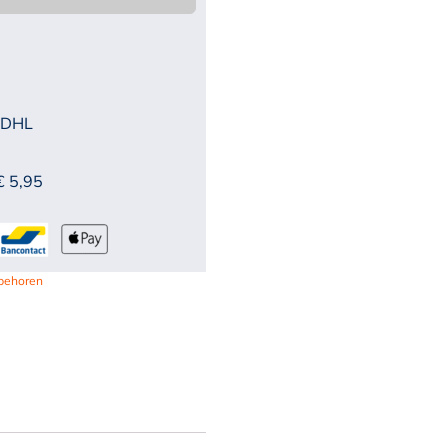
 DHL
€ 5,95
ebehoren