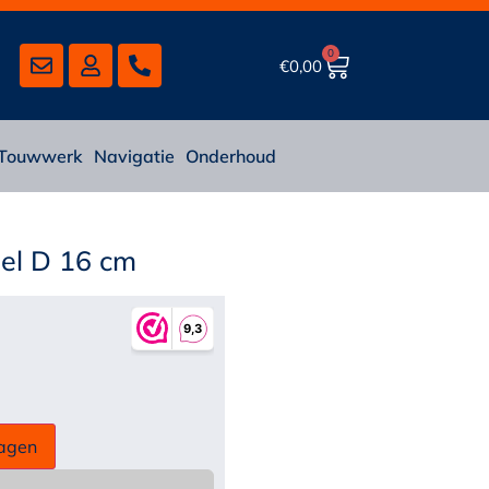
0
€
0,00
Touwwerk
Navigatie
Onderhoud
bel D 16 cm
agen