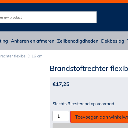
ting
Ankeren en afmeren
Zeilbenodigdheden
Dekbeslag
rechter flexibel D 16 cm
Brandstoftrechter flexi
€
17,25
Slechts 3 resterend op voorraad
Toevoegen aan winkelw