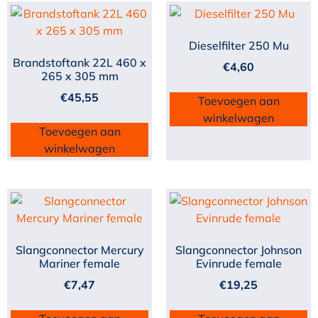
Dieselfilter 250 Mu
Brandstoftank 22L 460 x
€
4,60
265 x 305 mm
€
45,55
Toevoegen aan
winkelwagen
Toevoegen aan
winkelwagen
Slangconnector Mercury
Slangconnector Johnson
Mariner female
Evinrude female
€
7,47
€
19,25