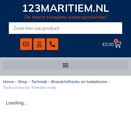
123MARITIEM.NL
De meest complete watersportwinkel
0
€
0,00
Home
»
Shop
»
Techniek
»
Brandstoftanks en toebehoren
»
Tankconnector Yamaha male
Loading...