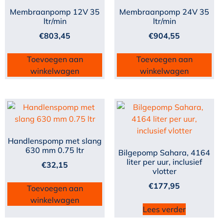
Membraanpomp 12V 35
Membraanpomp 24V 35
ltr/min
ltr/min
€
803,45
€
904,55
Toevoegen aan
Toevoegen aan
winkelwagen
winkelwagen
Handlenspomp met slang
630 mm 0.75 ltr
Bilgepomp Sahara, 4164
liter per uur, inclusief
€
32,15
vlotter
€
177,95
Toevoegen aan
winkelwagen
Lees verder