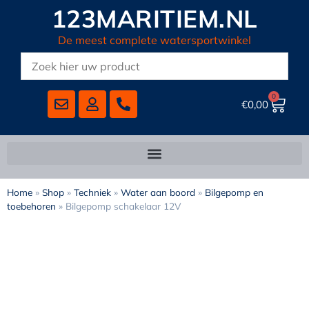
123MARITIEM.NL
De meest complete watersportwinkel
0
€
0,00
Home
»
Shop
»
Techniek
»
Water aan boord
»
Bilgepomp en
toebehoren
»
Bilgepomp schakelaar 12V