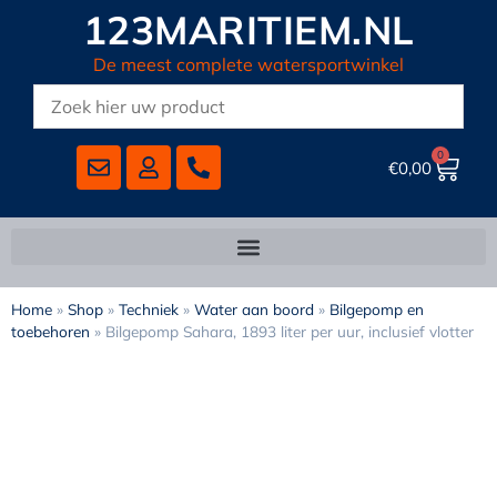
123MARITIEM.NL
De meest complete watersportwinkel
0
€
0,00
Home
»
Shop
»
Techniek
»
Water aan boord
»
Bilgepomp en
toebehoren
»
Bilgepomp Sahara, 1893 liter per uur, inclusief vlotter