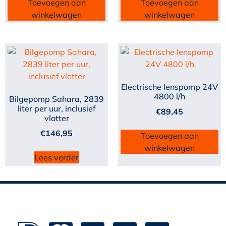
Toevoegen aan
Toevoegen aan
winkelwagen
winkelwagen
Electrische lenspomp 24V
4800 l/h
Bilgepomp Sahara, 2839
liter per uur, inclusief
€
89,45
vlotter
€
146,95
Toevoegen aan
winkelwagen
Lees verder