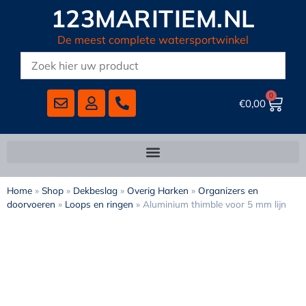
123MARITIEM.NL
De meest complete watersportwinkel
0
€
0,00
Home
»
Shop
»
Dekbeslag
»
Overig Harken
»
Organizers en
doorvoeren
»
Loops en ringen
»
Aluminium thimble voor 5 mm lijn