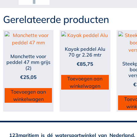
Gerelateerde producten
Kayak peddel Alu
70 gr 2.26 mtr
Manchette voor
peddel 47 mm grijs
Steek
€
85,75
(2)
bo
ver
€
25,05
Toevoegen aan
€
winkelwagen
Toevoegen aan
winkelwagen
Toev
win
123maritiem is dé watersportwinkel van Nederland.