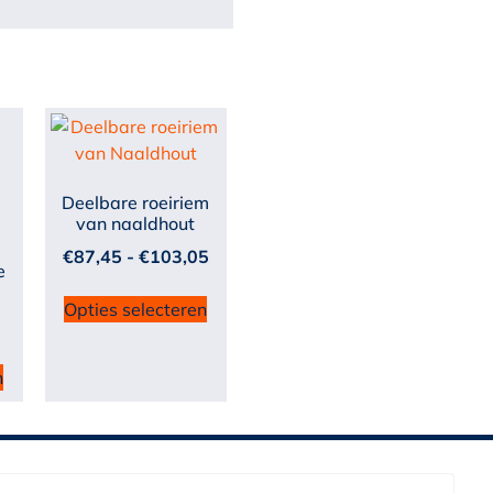
Deelbare roeiriem
van naaldhout
€
87,45
-
€
103,05
e
Opties selecteren
n