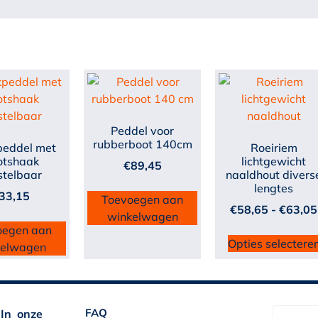
Peddel voor
rubberboot 140cm
peddel met
Roeiriem
otshaak
lichtgewicht
€
89,45
stelbaar
naaldhout divers
lengtes
33,15
Toevoegen aan
€
58,65
-
€
63,05
winkelwagen
oegen aan
Opties selectere
kelwagen
FAQ
 In onze