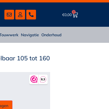
0
€
0,00
Touwwerk
Navigatie
Onderhoud
lbaar 105 tot 160
agen