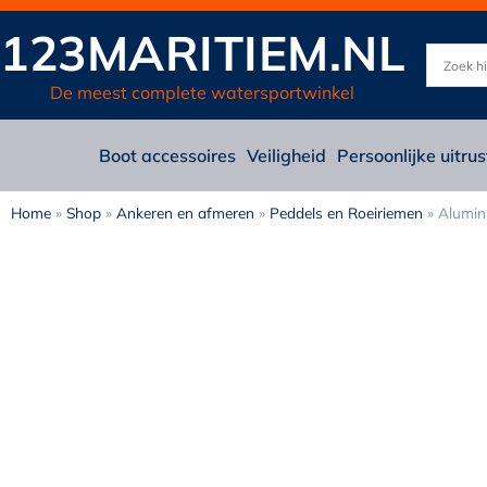
123MARITIEM.NL
De meest complete watersportwinkel
Boot accessoires
Veiligheid
Persoonlijke uitrus
Home
»
Shop
»
Ankeren en afmeren
»
Peddels en Roeiriemen
»
Alumin