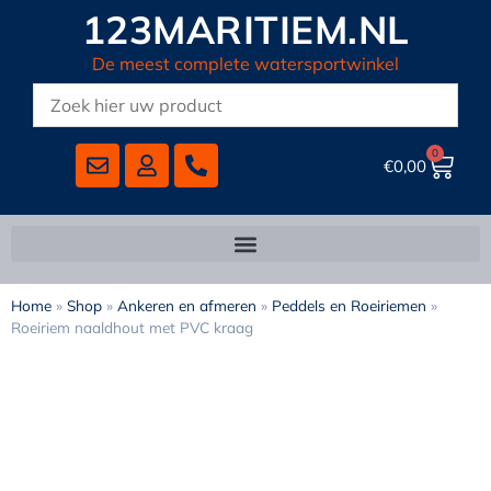
123MARITIEM.NL
De meest complete watersportwinkel
0
€
0,00
Home
»
Shop
»
Ankeren en afmeren
»
Peddels en Roeiriemen
»
Roeiriem naaldhout met PVC kraag