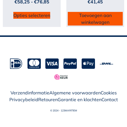
€
58,25
-
€
76,85
€
41,45
Opties selecteren
Toevoegen aan
winkelwagen
Verzendinformatie
Algemene voorwaarden
Cookies
Privacybeleid
Retouren
Garantie en klachten
Contact
© 2024 - 123MARITIEM