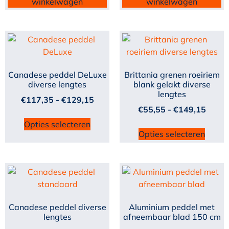
winkelwagen
winkelwagen
Canadese peddel DeLuxe
Brittania grenen roeiriem
diverse lengtes
blank gelakt diverse
lengtes
€
117,35
-
€
129,15
€
55,55
-
€
149,15
Opties selecteren
Opties selecteren
Canadese peddel diverse
Aluminium peddel met
lengtes
afneembaar blad 150 cm