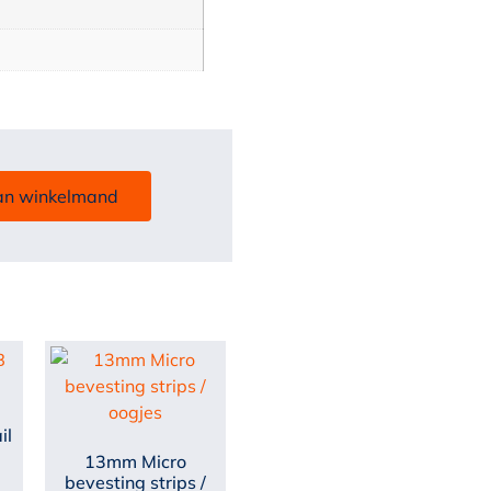
an winkelmand
il
13mm Micro
bevesting strips /