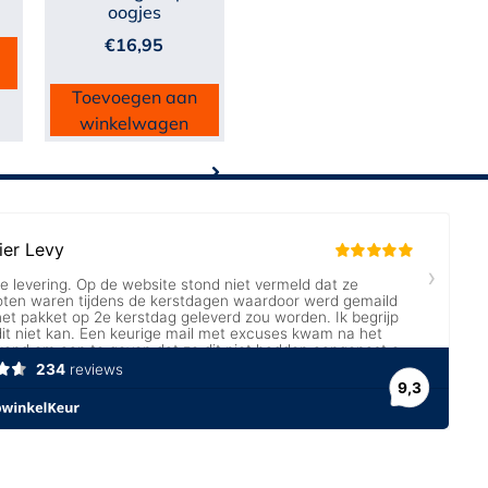
oogjes
€
16,95
Toevoegen aan
winkelwagen