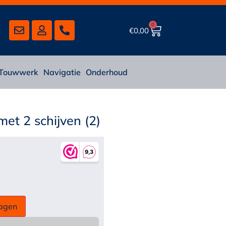
0
€
0,00
Touwwerk
Navigatie
Onderhoud
t 2 schijven (2)
agen