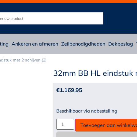
ting
Ankeren en afmeren
Zeilbenodigdheden
Dekbeslag
stuk met 2 schijven (2)
32mm BB HL eindstuk me
€
1.169,95
Beschikbaar via nabestelling
Toevoegen aan winkelw