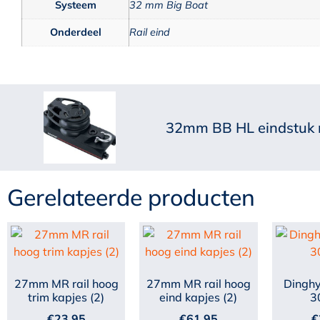
Systeem
32 mm Big Boat
Onderdeel
Rail eind
32mm BB HL eindstuk m
Gerelateerde producten
27mm MR rail hoog
27mm MR rail hoog
Dinghy
trim kapjes (2)
eind kapjes (2)
3
€
23,95
€
61,95
€