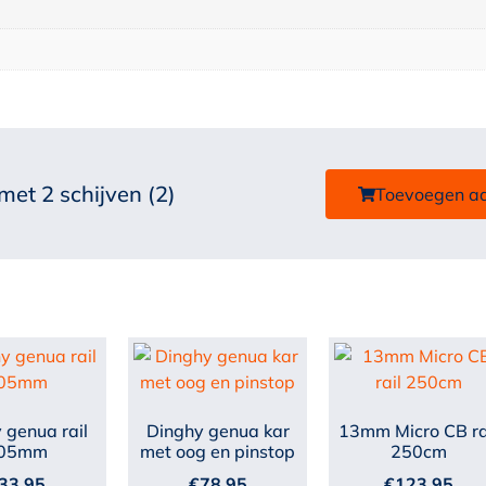
et 2 schijven (2)
Toevoegen a
 genua rail
Dinghy genua kar
13mm Micro CB ra
05mm
met oog en pinstop
250cm
33,95
€
78,95
€
123,95