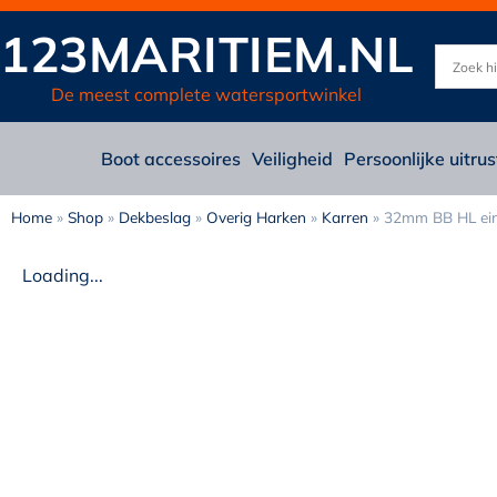
123MARITIEM.NL
De meest complete watersportwinkel
Boot accessoires
Veiligheid
Persoonlijke uitrus
Home
»
Shop
»
Dekbeslag
»
Overig Harken
»
Karren
»
32mm BB HL eind
Loading...