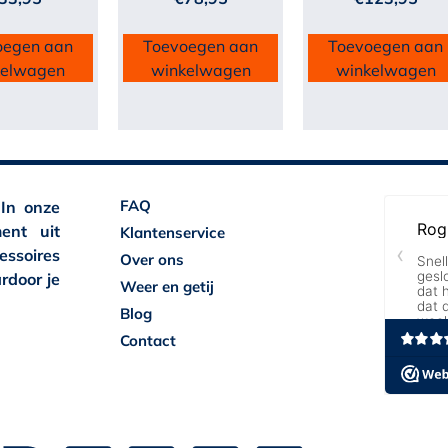
oegen aan
Toevoegen aan
Toevoegen aan
kelwagen
winkelwagen
winkelwagen
FAQ
 In onze
ent uit
Klantenservice
essoires
Over ons
rdoor je
Weer en getij
Blog
Contact