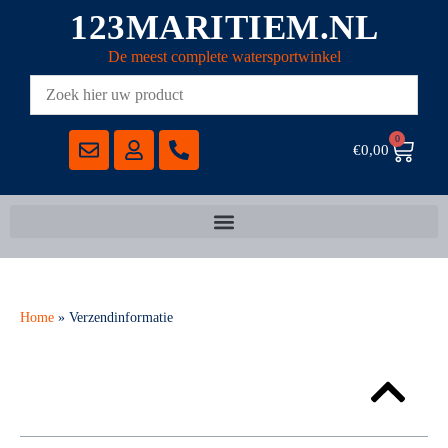
123MARITIEM.NL
De meest complete watersportwinkel
0
€
0,00
Home
»
Verzendinformatie
Klantenservice