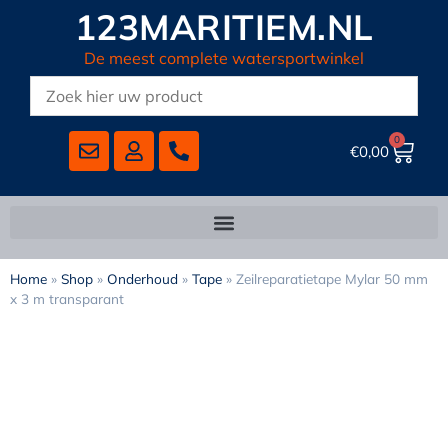
123MARITIEM.NL
De meest complete watersportwinkel
0
€
0,00
Home
»
Shop
»
Onderhoud
»
Tape
»
Zeilreparatietape Mylar 50 mm
x 3 m transparant