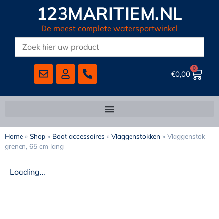
123MARITIEM.NL
De meest complete watersportwinkel
0
€
0,00
Home
»
Shop
»
Boot accessoires
»
Vlaggenstokken
»
Vlaggenstok
grenen, 65 cm lang
Loading...