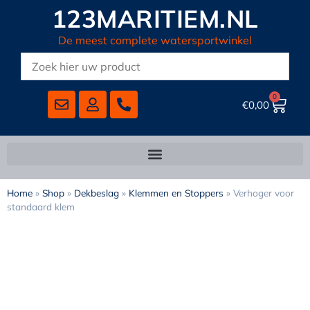
123MARITIEM.NL
De meest complete watersportwinkel
0
€
0,00
Home
»
Shop
»
Dekbeslag
»
Klemmen en Stoppers
»
Verhoger voor
standaard klem