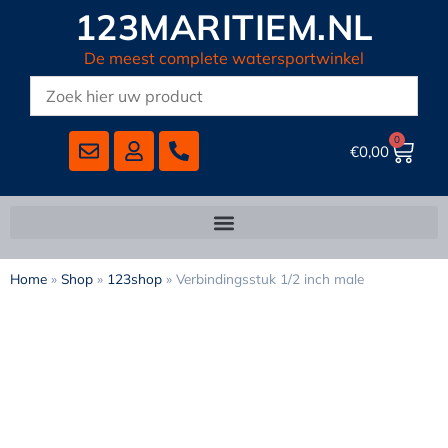
123MARITIEM.NL
De meest complete watersportwinkel
0
€
0,00
Home
»
Shop
»
123shop
»
Verbindingsstuk 1/2 inch male