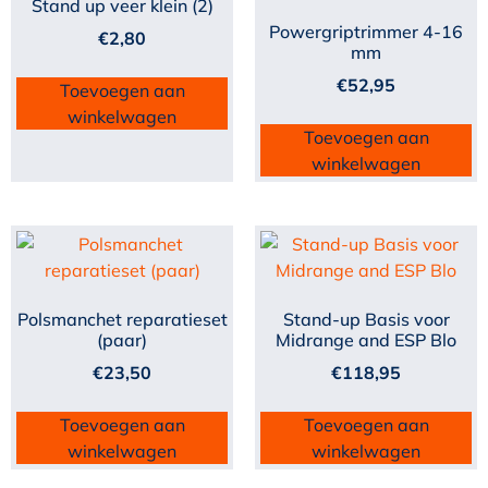
Stand up veer klein (2)
Powergriptrimmer 4-16
€
2,80
mm
€
52,95
Toevoegen aan
winkelwagen
Toevoegen aan
winkelwagen
Polsmanchet reparatieset
Stand-up Basis voor
(paar)
Midrange and ESP Blo
€
23,50
€
118,95
Toevoegen aan
Toevoegen aan
winkelwagen
winkelwagen