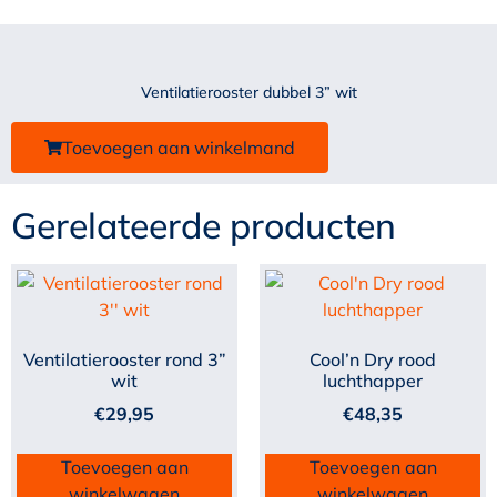
Ventilatierooster dubbel 3” wit
Toevoegen aan winkelmand
Gerelateerde producten
Ventilatierooster rond 3”
Cool’n Dry rood
wit
luchthapper
€
29,95
€
48,35
Toevoegen aan
Toevoegen aan
winkelwagen
winkelwagen