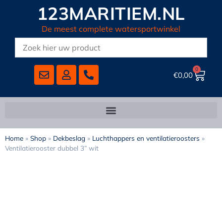
123MARITIEM.NL
De meest complete watersportwinkel
0
€
0,00
Home
»
Shop
»
Dekbeslag
»
Luchthappers en ventilatieroosters
»
Ventilatierooster dubbel 3” wit