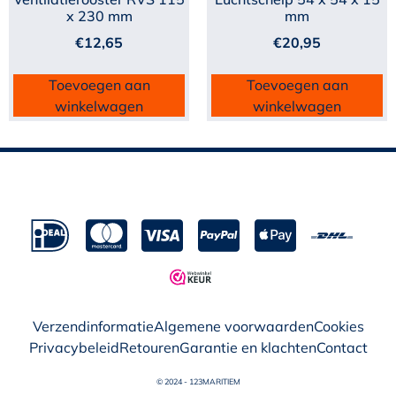
x 230 mm
mm
€
12,65
€
20,95
Toevoegen aan
Toevoegen aan
winkelwagen
winkelwagen
Verzendinformatie
Algemene voorwaarden
Cookies
Privacybeleid
Retouren
Garantie en klachten
Contact
© 2024 - 123MARITIEM