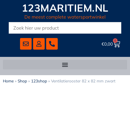
123MARITIEM.NL
De meest complete watersportwinkel
0
€
0,00
Home
»
Shop
»
123shop
»
Ventilatierooster 82 x 82 mm zwart