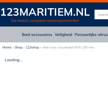
123MARITIEM.NL
De meest complete watersportwinkel
Boot accessoires
Veiligheid
Persoonlijke uitrus
Home
»
Shop
»
123shop
»
Veer voor stuurkabel RVS 130 mm
Loading...