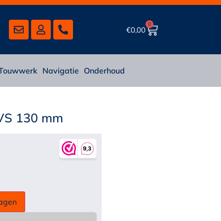
0
€
0,00
Touwwerk
Navigatie
Onderhoud
RVS 130 mm
agen