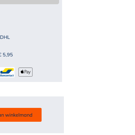
 DHL
€ 5,95
an winkelmand