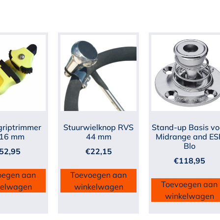
riptrimmer
Stuurwielknop RVS
Stand-up Basis vo
-16 mm
44 mm
Midrange and ES
Blo
52,95
€
22,15
€
118,95
oegen aan
Toevoegen aan
Toevoegen aan
kelwagen
winkelwagen
winkelwagen