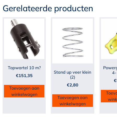
Gerelateerde producten
Topwartel 10 m?
Powerg
Stand up veer klein
4
€
151,35
(2)
€
€
2,80
Toevoegen aan
Toev
winkelwagen
Toevoegen aan
win
winkelwagen