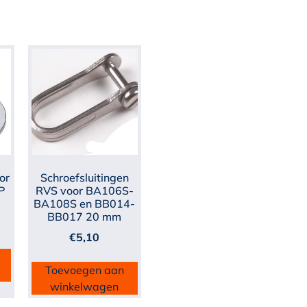
or
Schroefsluitingen
P
RVS voor BA106S-
BA108S en BB014-
BB017 20 mm
€
5,10
Toevoegen aan
winkelwagen