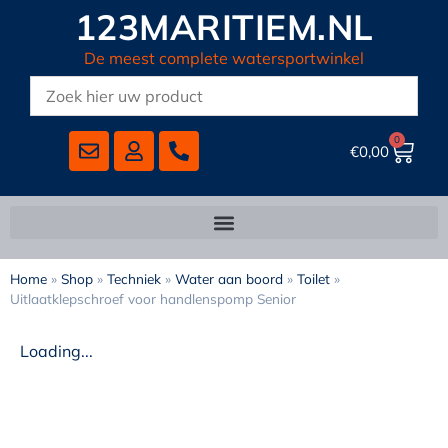
123MARITIEM.NL
De meest complete watersportwinkel
0
€
0,00
Home
»
Shop
»
Techniek
»
Water aan boord
»
Toilet
»
Uitlaatklepschroef voor handlenspomp Senior
Loading...