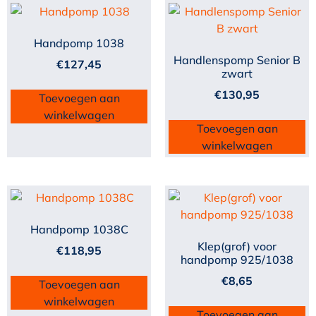
Handpomp 1038
Handlenspomp Senior B
€
127,45
zwart
€
130,95
Toevoegen aan
winkelwagen
Toevoegen aan
winkelwagen
Handpomp 1038C
Klep(grof) voor
€
118,95
handpomp 925/1038
€
8,65
Toevoegen aan
winkelwagen
Toevoegen aan